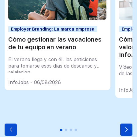
Employer Branding: La marca empresa
Employ
Cómo gestionar las vacaciones
Cómo 
de tu equipo en verano
valor
InfoJ
El verano llega y con él, las peticiones
para tomarse esos días de descanso y
Vídeo t
relajación
de las 
InfoJobs - 06/08/2026
InfoJob