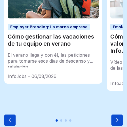
Employer Branding: La marca empresa
Employ
Cómo gestionar las vacaciones
Cómo 
de tu equipo en verano
valor
InfoJ
El verano llega y con él, las peticiones
para tomarse esos días de descanso y
Vídeo t
relajación
de las 
InfoJobs - 06/08/2026
InfoJob