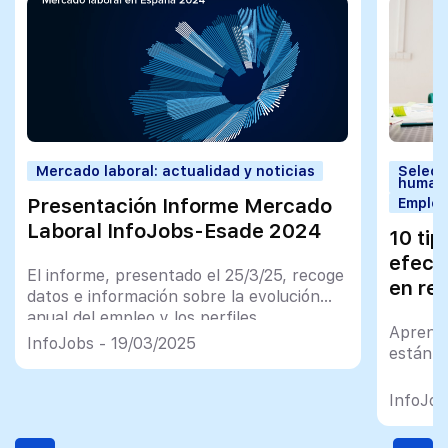
Mercado laboral: actualidad y noticias
Selecc
human
Presentación Informe Mercado
Employ
Laboral InfoJobs-Esade 2024
10 ti
efect
El informe, presentado el 25/3/25, recoge
en re
datos e información sobre la evolución
anual del empleo y los perfiles
Aprende
profesionales en nuestro país
InfoJobs - 19/03/2025
están e
InfoJob