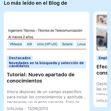
Lo más leído en el Blog de
Destacados
Employ
Novedades en la búsqueda y selección de
Efect
candidatos
conse
Tutorial: Nuevo apartado de
conocimientos
Gestion
las org
Ahora dispones de un campo específico
para el
para incluir los conocimientos y aptitudes
organiz
InfoJob
necesarias un puesto vacante. Esto te
facilita encontrar a los candidatos que
InfoJobs - 13/06/2013