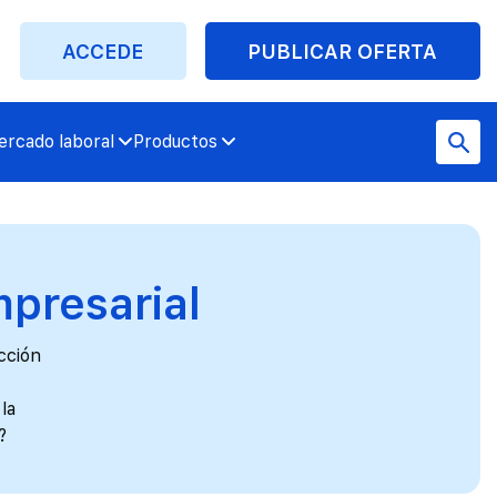
ACCEDE
PUBLICAR OFERTA
rcado laboral
Productos
mpresarial
cción
la
?