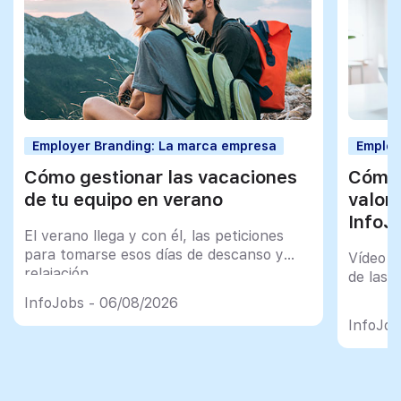
Employer Branding: La marca empresa
Employ
Cómo gestionar las vacaciones
Cómo 
de tu equipo en verano
valor
InfoJ
El verano llega y con él, las peticiones
para tomarse esos días de descanso y
Vídeo t
relajación
de las 
InfoJobs - 06/08/2026
InfoJob