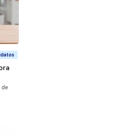
idatos
ora
 de