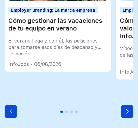
Employer Branding: La marca empresa
Employ
Cómo gestionar las vacaciones
Cómo 
de tu equipo en verano
valor
InfoJ
El verano llega y con él, las peticiones
para tomarse esos días de descanso y
Vídeo t
relajación
de las 
InfoJobs - 06/08/2026
InfoJob