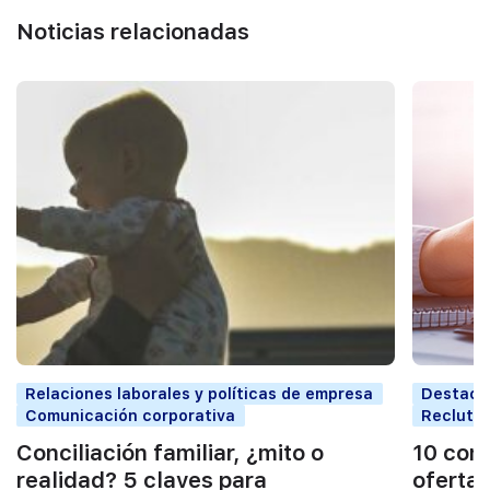
Noticias relacionadas
Relaciones laborales y políticas de empresa
Destaca
Comunicación corporativa
Reclutam
Conciliación familiar, ¿mito o
10 cons
realidad? 5 claves para
oferta 