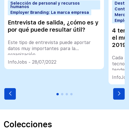
Selección de personal y recursos
Desta
humanos
Contra
Employer Branding: La marca empresa
Mercad
Employ
Entrevista de salida, ¿cómo es y
por qué puede resultar útil?
4 ten
el mu
Este tipo de entrevista puede aportar
2019
datos muy importantes para la
organización
Cada añ
InfoJobs - 28/07/2022
tecnoló
tendenc
El mund
InfoJob
duda un
importa
que irá
en el f
explora
Colecciones