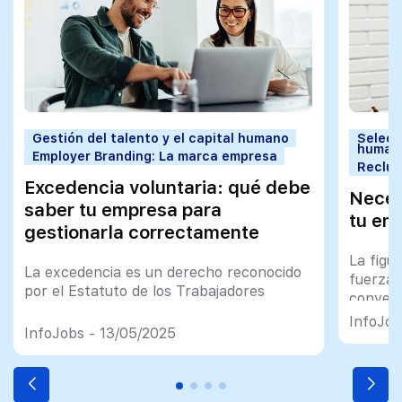
Gestión del talento y el capital humano
Selecc
human
Employer Branding: La marca empresa
Reclut
Excedencia voluntaria: qué debe
Neces
saber tu empresa para
tu em
gestionarla correctamente
La figu
La excedencia es un derecho reconocido
fuerza 
por el Estatuto de los Trabajadores
convert
hora de
InfoJob
InfoJobs - 13/05/2025