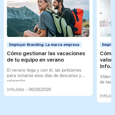
Employer Branding: La marca empresa
Employ
Cómo gestionar las vacaciones
Cómo 
de tu equipo en verano
valor
InfoJ
El verano llega y con él, las peticiones
para tomarse esos días de descanso y
Vídeo t
relajación
de las 
InfoJobs - 06/08/2026
InfoJob