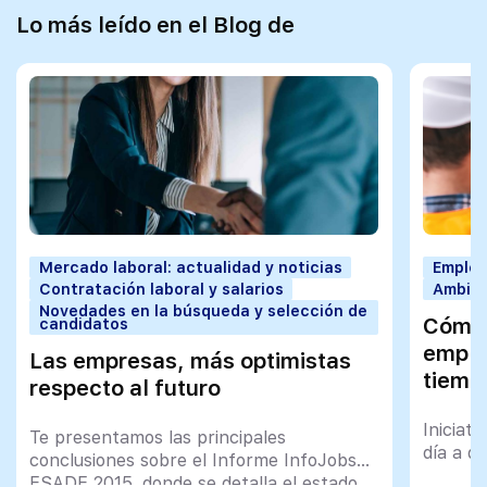
Lo más leído en el Blog de
Mercado laboral: actualidad y noticias
Employ
Contratación laboral y salarios
Ambien
Novedades en la búsqueda y selección de
Cómo 
candidatos
emple
Las empresas, más optimistas
tiempo
respecto al futuro
Iniciat
Te presentamos las principales
día a d
conclusiones sobre el Informe InfoJobs
ESADE 2015, donde se detalla el estado