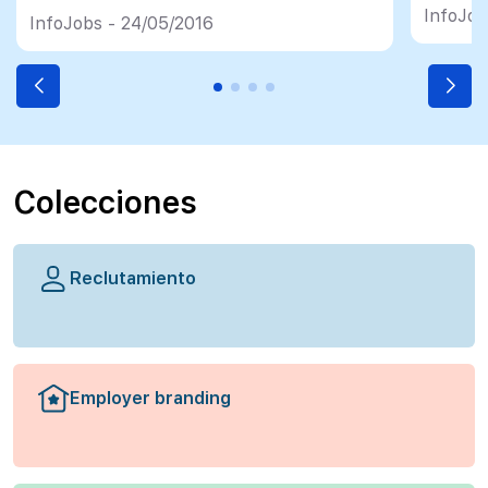
InfoJob
actual del empleo en España.
InfoJobs - 24/05/2016
Colecciones
Reclutamiento
Employer branding