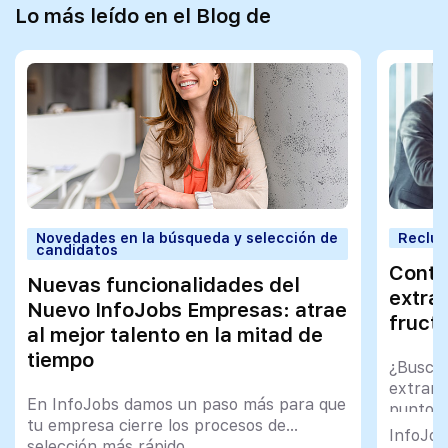
Lo más leído en el Blog de
Novedades en la búsqueda y selección de
Reclut
candidatos
Contra
Nuevas funcionalidades del
extra
Nuevo InfoJobs Empresas: atrae
fructí
al mejor talento en la mitad de
tiempo
¿Buscas
extranj
En InfoJobs damos un paso más para que
puntos 
tu empresa cierre los procesos de
entrevi
InfoJob
selección más rápido