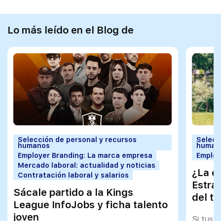
Lo más leído en el Blog de
Selección de personal y recursos
Selecc
humanos
human
Employer Branding: La marca empresa
Employ
Mercado laboral: actualidad y noticias
¿La e
Contratación laboral y salarios
Estra
Sácale partido a la Kings
del tr
League InfoJobs y ficha talento
joven
Si tus 