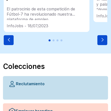
y palab
El patrocinio de esta competición de
“doming
Fútbol-7 ha revolucionado nuestra
vida, de
InfoJob
plataforma de empleo
InfoJobs - 18/07/2023
Colecciones
Reclutamiento