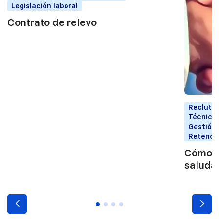
Legislación laboral
Contrato de relevo
Reclutam
Técnicas
Gestión 
Retenció
Cómo cr
saluda