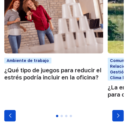
Ambiente de trabajo
Comunic
Relacion
¿Qué tipo de juegos para reducir el
Gestión 
estrés podría incluir en la oficina?
Clima la
¿La emp
para de