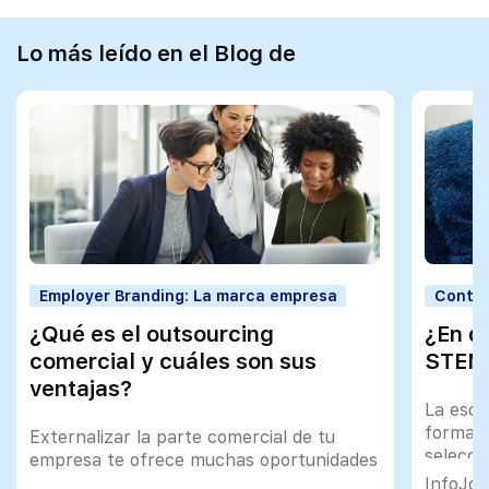
Lo más leído en el Blog de
Employer Branding: La marca empresa
Contra
¿Qué es el outsourcing
¿En qu
comercial y cuáles son sus
STEM 
ventajas?
La esca
formado
Externalizar la parte comercial de tu
selecci
empresa te ofrece muchas oportunidades
negocia
InfoJob