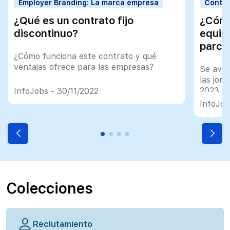
Employer Branding: La marca empresa
Contra
¿Qué es un contrato fijo
¿Cómo
discontinuo?
equip
parci
¿Cómo funciona este contrato y qué
ventajas ofrece para las empresas?
Se avec
las jor
2023
InfoJobs - 30/11/2022
InfoJob
Colecciones
Reclutamiento