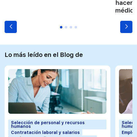
hacers
médico
Lo más leído en el Blog de
Selección de personal y recursos
Selecc
humanos
human
Contratación laboral y salarios
Employ