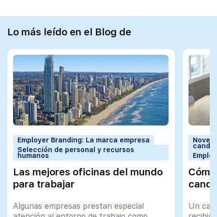
Lo más leído en el Blog de
Employer Branding: La marca empresa
Noveda
candid
Selección de personal y recursos
humanos
Employ
Las mejores oficinas del mundo
Cómo 
para trabajar
candi
Algunas empresas prestan especial
Un cand
atención al entorno de trabajo como
recibir