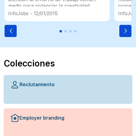
medio para potenciar la creatividad,
proceso
innovación y productividad de los
InfoJobs - 12/01/2015
InfoJob
trabajadores
Colecciones
Reclutamiento
Employer branding