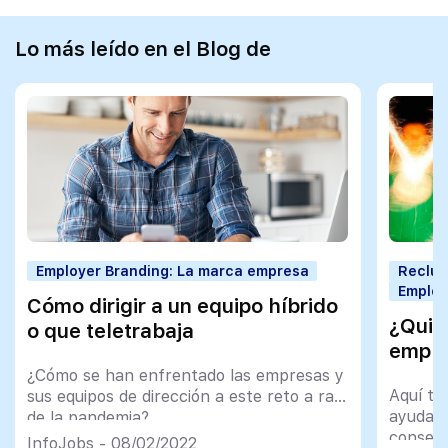
Lo más leído en el Blog de
Employer Branding: La marca empresa
Reclut
Employ
Cómo dirigir a un equipo híbrido
¿Quier
o que teletrabaja
empl
¿Cómo se han enfrentado las empresas y
Aquí ti
sus equipos de dirección a este reto a raíz
ayudart
de la pandemia?
consegu
InfoJobs - 08/02/2022