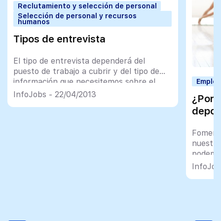
Reclutamiento y selección de personal
Selección de personal y recursos
humanos
Tipos de entrevista
El tipo de entrevista dependerá del
puesto de trabajo a cubrir y del tipo de
información que necesitemos sobre el
Employ
candidato que está optando por esa
InfoJobs - 22/04/2013
¿Por 
vacante
depor
Fomenta
nuestra
podemos
propon
InfoJob