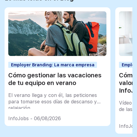
Employer Branding: La marca empresa
Employ
Cómo gestionar las vacaciones
Cómo 
de tu equipo en verano
valor
InfoJ
El verano llega y con él, las peticiones
para tomarse esos días de descanso y
Vídeo t
relajación
de las 
InfoJobs - 06/08/2026
InfoJob