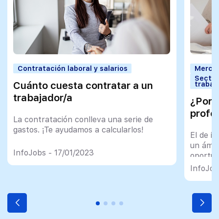
Contratación laboral y salarios
Mercad
Sector
Cuánto cuesta contratar a un
trabaj
trabajador/a
¿Por q
profe
La contratación conlleva una serie de
gastos. ¡Te ayudamos a calcularlos!
El de i
un ámbi
InfoJobs - 17/01/2023
oportun
InfoJob