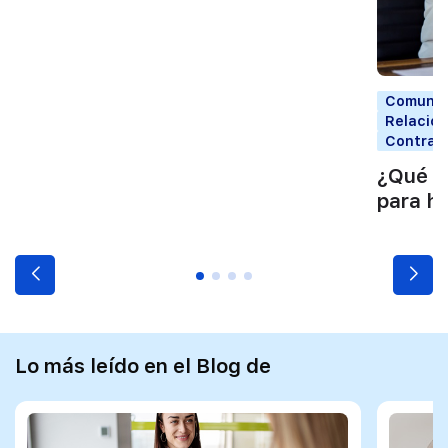
Comunic
Relacion
Contrata
¿Qué d
para ha
Lo más leído en el Blog de