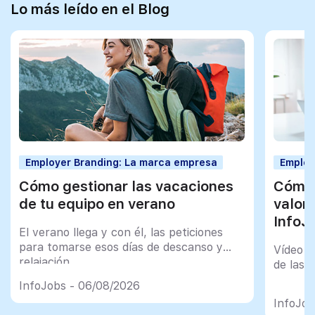
Lo más leído en el Blog
Employer Branding: La marca empresa
Employ
Cómo gestionar las vacaciones
Cómo 
de tu equipo en verano
valor
InfoJ
El verano llega y con él, las peticiones
para tomarse esos días de descanso y
Vídeo t
relajación
de las 
InfoJobs - 06/08/2026
InfoJob