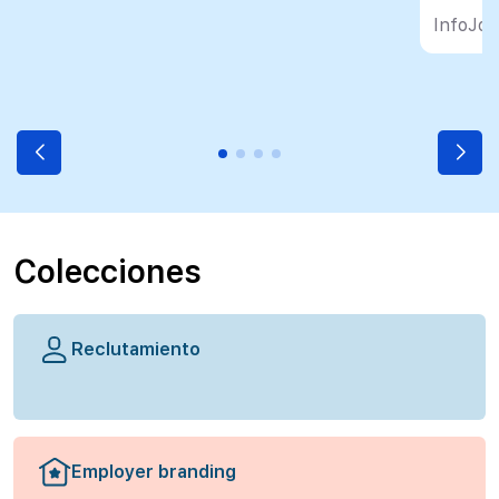
InfoJob
Colecciones
Reclutamiento
Employer branding