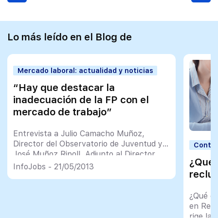
Lo más leído en el Blog de
Mercado laboral: actualidad y noticias
“Hay que destacar la
inadecuación de la FP con el
mercado de trabajo”
Entrevista a Julio Camacho Muñoz,
Director del Observatorio de Juventud y
Contra
José Muñoz Ripoll, Adjunto al Director
¿Qué 
General del Injuve
InfoJobs - 21/05/2013
reclu
¿Qué e
en Rec
rige la