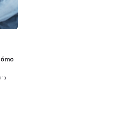
cómo
ara