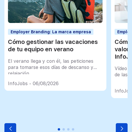
Employer Branding: La marca empresa
Employ
Cómo gestionar las vacaciones
Cómo 
de tu equipo en verano
valor
InfoJ
El verano llega y con él, las peticiones
para tomarse esos días de descanso y
Vídeo t
relajación
de las 
InfoJobs - 06/08/2026
InfoJob