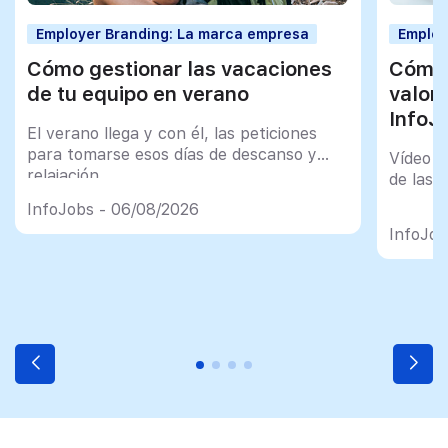
Employer Branding: La marca empresa
Employ
Cómo gestionar las vacaciones
Cómo 
de tu equipo en verano
valor
InfoJ
El verano llega y con él, las peticiones
para tomarse esos días de descanso y
Vídeo t
relajación
de las 
InfoJobs - 06/08/2026
InfoJob