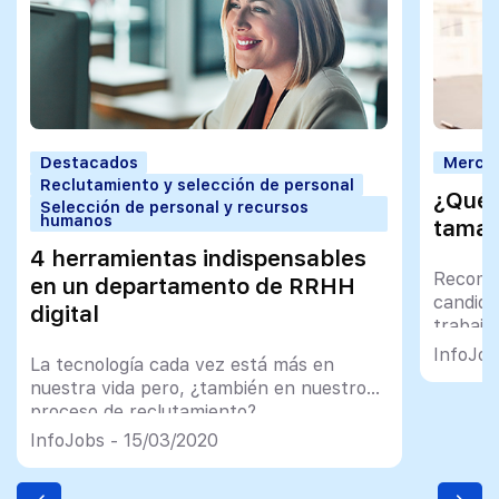
Destacados
Mercad
Reclutamiento y selección de personal
¿Qué t
Selección de personal y recursos
humanos
tamañ
4 herramientas indispensables
Recomen
en un departamento de RRHH
candida
digital
trabajo
InfoJob
La tecnología cada vez está más en
nuestra vida pero, ¿también en nuestro
proceso de reclutamiento?
InfoJobs - 15/03/2020