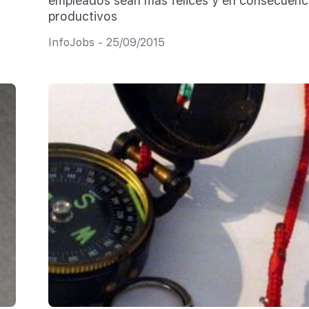
empleados sean más felices y en consecuenc
productivos
InfoJobs - 25/09/2015