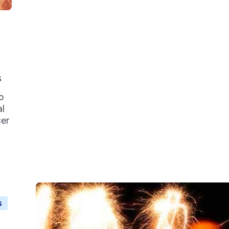
s
o
al
cer
s