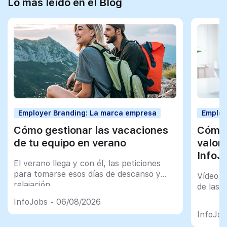
Lo más leído en el Blog
Employer Branding: La marca empresa
Employ
Cómo gestionar las vacaciones
Cómo 
de tu equipo en verano
valor
InfoJ
El verano llega y con él, las peticiones
para tomarse esos días de descanso y
Vídeo t
relajación
de las 
InfoJobs - 06/08/2026
InfoJob