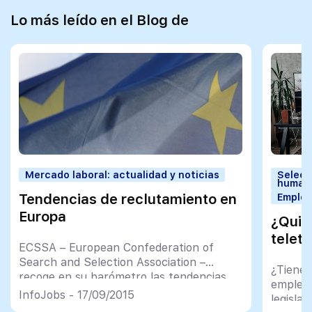
Lo más leído en el Blog de
Mercado laboral: actualidad y noticias
Selecc
human
Tendencias de reclutamiento en
Employ
Europa
¿Quié
telet
ECSSA – European Confederation of
Search and Selection Association –
¿Tiene 
recoge en su barómetro las tendencias
emplead
del volumen contratado de reclutamiento
InfoJobs - 17/09/2015
legislac
de profesionales por parte de