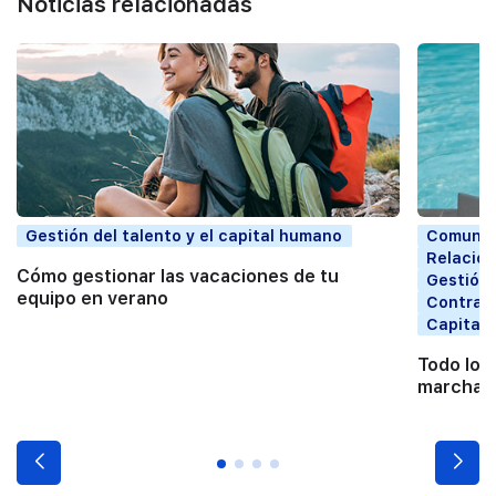
Noticias relacionadas
Gestión del talento y el capital humano
Comunic
Relacion
Cómo gestionar las vacaciones de tu
Gestión 
equipo en verano
Contrata
Capital
Todo lo 
marchart