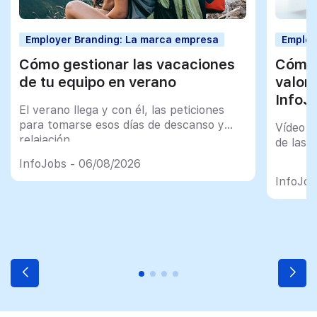
Employer Branding: La marca empresa
Employ
Cómo gestionar las vacaciones
Cómo 
de tu equipo en verano
valor
InfoJ
El verano llega y con él, las peticiones
para tomarse esos días de descanso y
Vídeo t
relajación
de las 
InfoJobs - 06/08/2026
InfoJob