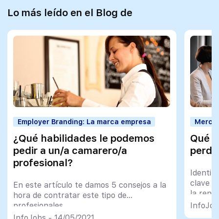
Lo más leído en el Blog de
Employer Branding: La marca empresa
Mercad
¿Qué habilidades le podemos
Qué d
pedir a un/a camarero/a
perde
profesional?
Identif
clave p
En este artículo te damos 5 consejos a la
la rent
hora de contratar este tipo de
profesionales
InfoJob
InfoJobs - 14/05/2021