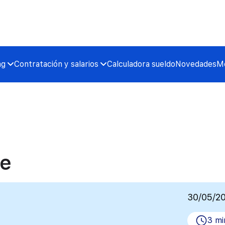
ng
Contratación y salarios
Calculadora sueldo
Novedades
Me
te
30/05/2
3 mi