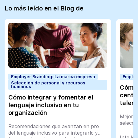
Lo más leído en el Blog de
Employer Branding: La marca empresa
Employ
Selección de personal y recursos
Cómo 
humanos
centra
Cómo integrar y fomentar el
talen
lenguaje inclusivo en tu
organización
Mejora 
selecci
Recomendaciones que avanzan en pro
del lenguaje inclusivo para integrarlo y
InfoJob