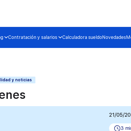
ng
Contratación y salarios
Calculadora sueldo
Novedades
Me
lidad y noticias
venes
21/05/2
3 mi