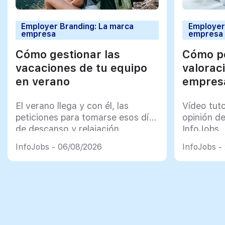
Employer Branding: La marca
Employer
empresa
empresa
Cómo gestionar las
Cómo po
vacaciones de tu equipo
valorac
en verano
empresa
El verano llega y con él, las
Vídeo tut
peticiones para tomarse esos días
opinión d
de descanso y relajación
InfoJobs
InfoJobs - 06/08/2026
InfoJobs -