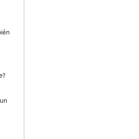
á
bién
e?
 un