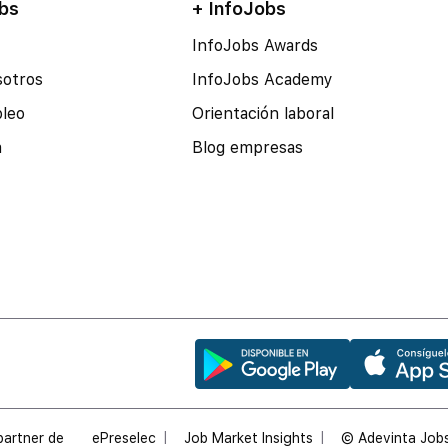
bs
+ InfoJobs
InfoJobs Awards
sotros
InfoJobs Academy
pleo
Orientación laboral
a
Blog empresas
partner de
ePreselec
Job Market Insights
© Adevinta Jobs