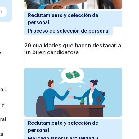
n
Reclutamiento y selección de
personal
Proceso de selección de personal
20 cualidades que hacen destacar a
un buen candidato/a
o
ma u
o y
ral
Reclutamiento y selección de
personal
ta
Mercado laboral: actualidad y