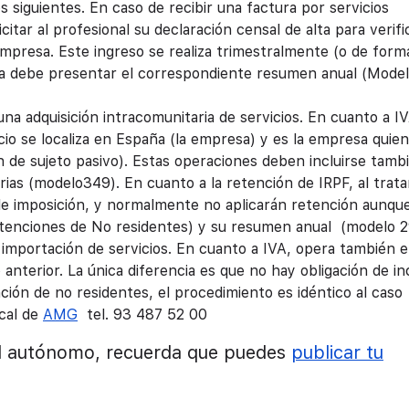
os siguientes. En caso de recibir una factura por servicios
ar al profesional su declaración censal de alta para verific
empresa. Este ingreso se realiza trimestralmente (o de form
a debe presentar el correspondiente resumen anual (Mode
 una adquisición intracomunitaria de servicios. En cuanto a IV
icio se localiza en España (la empresa) y es la empresa quien
n de sujeto pasivo). Estas operaciones deben incluirse tamb
rias (modelo349). En cuanto a la retención de IRPF, al trata
e imposición, y normalmente no aplicarán retención aunque
tenciones de No residentes) y su resumen anual (modelo 2
a importación de servicios. En cuanto a IVA, opera también e
nterior. La única diferencia es que no hay obligación de inc
ción de no residentes, el procedimiento es idéntico al caso
scal de
AMG
tel. 93 487 52 00
al autónomo, recuerda que puedes
publicar tu