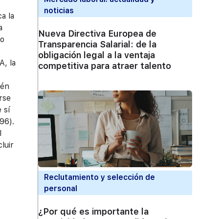
noticias
a la
a
Nueva Directiva Europea de
lo
Transparencia Salarial: de la
obligación legal a la ventaja
A, la
competitiva para atraer talento
ién
rse
 sí
96).
l
luir
Reclutamiento y selección de
personal
¿Por qué es importante la