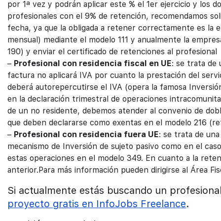
por 1ª vez y podrán aplicar este % el 1er ejercicio y los d
profesionales con el 9% de retención, recomendamos solicit
fecha, ya que la obligada a retener correctamente es la 
mensual) mediante el modelo 111 y anualmente la empres
190) y enviar el certificado de retenciones al profesional
–
Profesional con residencia fiscal en UE
: se trata de
factura no aplicará IVA por cuanto la prestación del serv
deberá autorepercutirse el IVA (opera la famosa Inversió
en la declaración trimestral de operaciones intracomunita
de un no residente, debemos atender al convenio de dobl
que deben declararse como exentas en el modelo 216 (re
–
Profesional con residencia fuera UE
: se trata de un
mecanismo de Inversión de sujeto pasivo como en el caso a
estas operaciones en el modelo 349. En cuanto a la reten
anterior.Para más información pueden dirigirse al Área Fi
Si actualmente estás buscando un profesion
proyecto gratis en InfoJobs Freelance
.