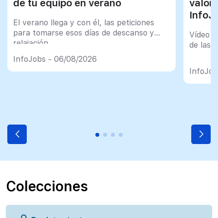
de tu equipo en verano
valor
InfoJ
El verano llega y con él, las peticiones
para tomarse esos días de descanso y
Vídeo t
relajación
de las 
InfoJobs - 06/08/2026
InfoJob
Colecciones