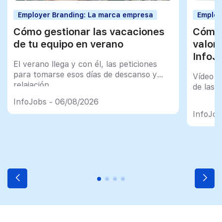
Employer Branding: La marca empresa
Employ
Cómo gestionar las vacaciones
Cómo 
de tu equipo en verano
valor
InfoJ
El verano llega y con él, las peticiones
para tomarse esos días de descanso y
Vídeo t
relajación
de las 
InfoJobs - 06/08/2026
InfoJob