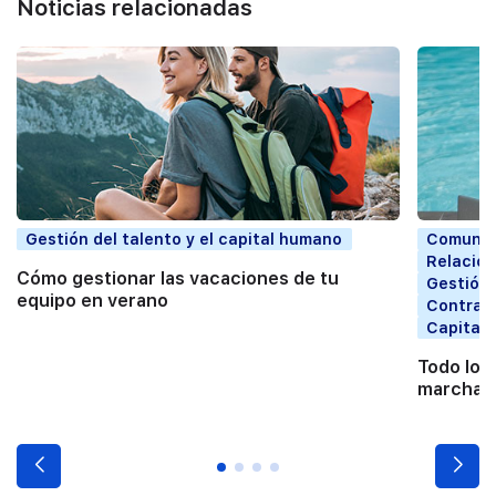
Noticias relacionadas
Gestión del talento y el capital humano
Comunic
Relacion
Cómo gestionar las vacaciones de tu
Gestión 
equipo en verano
Contrata
Capital
Todo lo 
marchart