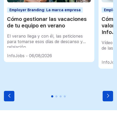
Employer Branding: La marca empresa
Employ
Cómo gestionar las vacaciones
Cómo 
de tu equipo en verano
valor
InfoJ
El verano llega y con él, las peticiones
para tomarse esos días de descanso y
Vídeo t
relajación
de las 
InfoJobs - 06/08/2026
InfoJob