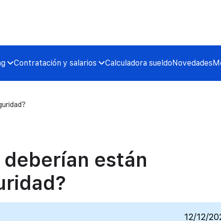
ng
Contratación y salarios
Calculadora sueldo
Novedades
Me
guridad?
 deberían están
uridad?
12/12/20