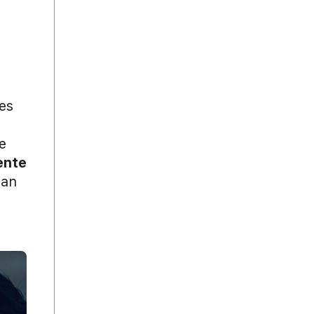
es
e
ente
tan