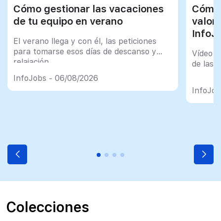
Cómo gestionar las vacaciones
Cómo 
de tu equipo en verano
valor
InfoJ
El verano llega y con él, las peticiones
para tomarse esos días de descanso y
Vídeo t
relajación
de las 
InfoJobs - 06/08/2026
InfoJob
Colecciones