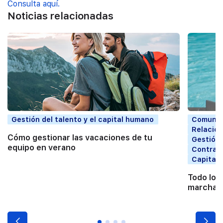
Consulta aquí.
Noticias relacionadas
Gestión del talento y el capital humano
Comunic
Relacion
Cómo gestionar las vacaciones de tu
Gestión 
equipo en verano
Contrata
Capital
Todo lo 
marchart