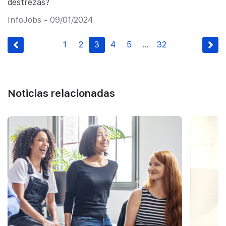
destrezas?
InfoJobs - 09/01/2024
1
2
3
4
5
…
32
Noticias relacionadas