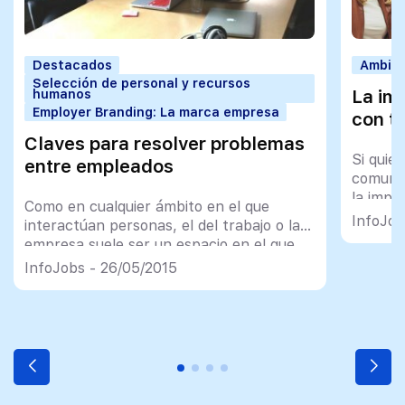
Destacados
Ambien
Selección de personal y recursos
La im
humanos
Employer Branding: La marca empresa
con t
Claves para resolver problemas
Si quie
entre empleados
comunic
la impo
Como en cualquier ámbito en el que
equipo 
InfoJob
interactúan personas, el del trabajo o la
empresa suele ser un espacio en el que
se producen conflictos
InfoJobs - 26/05/2015