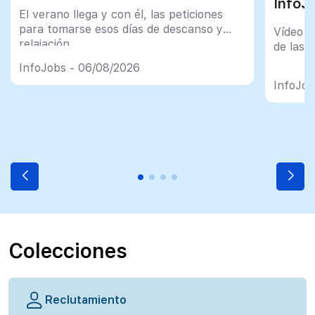
InfoJ
El verano llega y con él, las peticiones
para tomarse esos días de descanso y
Vídeo t
relajación
de las 
InfoJobs - 06/08/2026
InfoJob
Colecciones
Reclutamiento