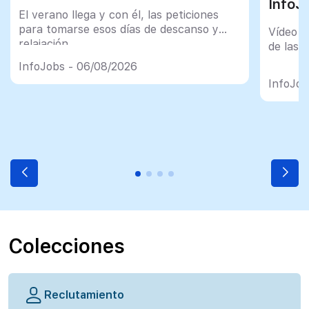
InfoJ
El verano llega y con él, las peticiones
para tomarse esos días de descanso y
Vídeo t
relajación
de las 
InfoJobs - 06/08/2026
InfoJob
Colecciones
Reclutamiento