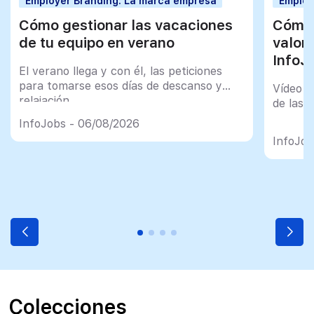
Employer Branding: La marca empresa
Employ
Cómo gestionar las vacaciones
Cómo 
de tu equipo en verano
valor
InfoJ
El verano llega y con él, las peticiones
para tomarse esos días de descanso y
Vídeo t
relajación
de las 
InfoJobs - 06/08/2026
InfoJob
Colecciones