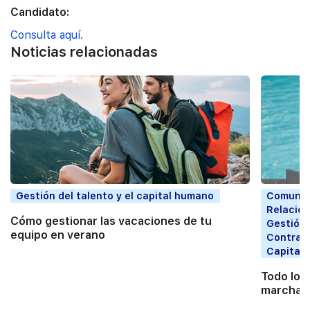
Candidato:
Consulta aquí.
Noticias relacionadas
Gestión del talento y el capital humano
Comunic
Relacion
Cómo gestionar las vacaciones de tu
Gestión 
equipo en verano
Contrata
Capital
Todo lo 
marchart