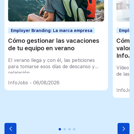
Employer Branding: La marca empresa
Employ
Cómo gestionar las vacaciones
Cómo 
de tu equipo en verano
valor
InfoJ
El verano llega y con él, las peticiones
para tomarse esos días de descanso y
Vídeo t
relajación
de las 
InfoJobs - 06/08/2026
InfoJob