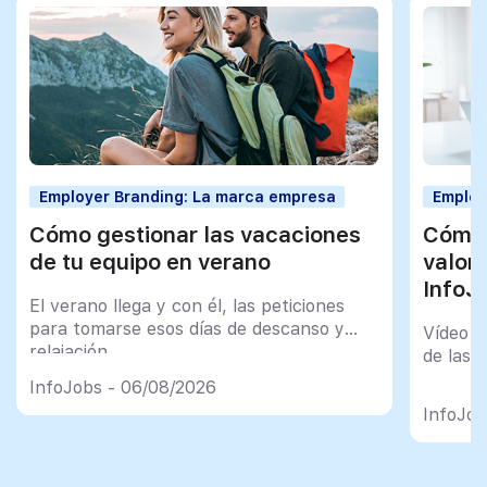
Employer Branding: La marca empresa
Employ
Cómo gestionar las vacaciones
Cómo 
de tu equipo en verano
valor
InfoJ
El verano llega y con él, las peticiones
para tomarse esos días de descanso y
Vídeo t
relajación
de las 
InfoJobs - 06/08/2026
InfoJob