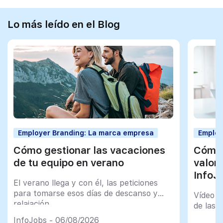
Lo más leído en el Blog
Employer Branding: La marca empresa
Employ
Cómo gestionar las vacaciones
Cómo 
de tu equipo en verano
valor
InfoJ
El verano llega y con él, las peticiones
para tomarse esos días de descanso y
Vídeo t
relajación
de las 
InfoJobs - 06/08/2026