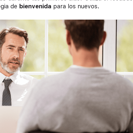
egia de
bienvenida
para los nuevos.