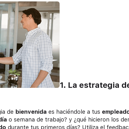
1. La estrategia d
gia de
bienvenida
es haciéndole a tus
emplead
día
o semana de trabajo? y ¿qué hicieron los d
do
durante tus primeros días? Utiliza el feedba