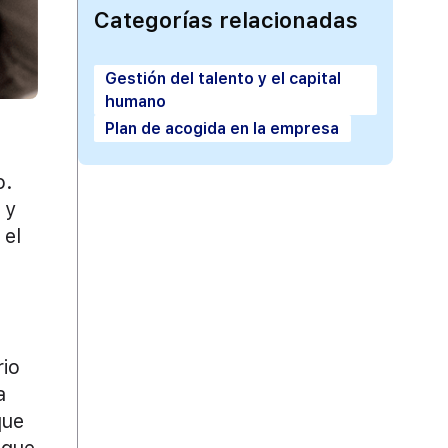
Categorías relacionadas
Gestión del talento y el capital
humano
Plan de acogida en la empresa
o.
 y
 el
rio
a
que
 que